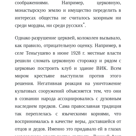
соображе
ниями. Например, церковную,
монастырскую землю и имущество переделить в
интересах общества не считалось зазорным ни
*
среди мордвы, ни среди русских
.
Однако разрушение церквей, колоколен вызывало,
как правило, отрицательную оценку. Например, в
селе Теньгушево в июне 1928 г. местные власти
решили сломать церковную сторожку и рядом с
церковью построить
клуб и здание ВИК. Всем
миром крестьяне выступили против этого
решения. Негативная реакция на уничтожение
культовых сооружений объясняется тем, что они
в
сознании народа ассоциировались с духовным
насле
дием предков. Сама православная традиция
так переплелась с языческими корнями, что
воспринималась в качестве веры, доставшейся от
отцов и дедов. Именно это придавало ей в глазах