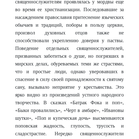
священнослужителям проявлялась у мордвы еще
во время ее христианизации. Последовавшие за
насаждением православия притеснение языческих
обычаев и традиций, поборы в пользу церкви,
произвол духовных отцов также не
способствовали укреплению доверия у паствы.
Поведение отдельных священнослужителей,
призванных заботиться о душе, но погрязших в
мирских делах, обуреваемых теми же страстями,
что и простые люди, однако уверовавших в
спасение в силу своей принадлежности к святому
сану, вызывало неприятие у крестьянства. Это
ярко видно из произведений устного народного
творчества. В сказках «Батрак Фока и поп»,
«Быки провалились», «Черт в амбаре», «Ивановы
шутки», «Поп и купеческая дочь» высмеиваются
поповская жадность, глупость, трусость и
сладострастие. Нередко свя
щеннослужители