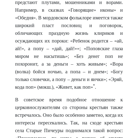
предстают
плутами, мошенниками и ворами.
Например, в сказках «Говорящие» иконы» и
«Обед
ня». В мордовском фольк
лоре имеется также
широкий пласт пословиц и поговорок,
обличающих праздную жизнь клириков и
осуждающих их пороки: «Ребенок родится – «ай,
ай!», а попу – «дай, дай!»»; «Поповские глаза
миром не насытишь»; «Без денег поп не
похоронит, а за деньги – хоть живым»; «Вора
(волка) бойся ночью, а попа – и днем»; «Богу
только словечки, а попу – деньги и яички»; «Эряй,
*
кода поп» (мокш.), «Живет, как поп»
.
В советское время подобное отношение к
церковнослужителям со стороны крестьян также
встречалось. Оно было особенно заметно, когда их
интересы пересекались. Так, на сходе крестьян
села Старые Пичеуры поднимался такой вопрос: