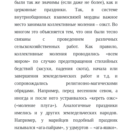
были так же значимы (если даже не более), как и
церковные праздники. Так, в системе
внутри
общинных взаимосвязей мордвы важное
место занимали коллективные моле
ния – озкст. Во
многом это объясняется тем, что они были тесно
связаны с проведением различных
сельскохозяйственных работ. Как правило,
коллективные моления проводились «всем
миром» по случаю предотвращения стихийных
бедствий (засухи, падения скота), начала или
завершения земледельческих работ и т.д. и
сопровождались религиозно-магическими
обрядами. Например, перед весенним севом, а
иногда и
после него устраивалось «кереть озкс»
(«моление плуга»). Аналогичные праздники
имелись и у других земледельческих народов.
Например, у марийцев подобный праздник
назывался «ага-пайрам», у удмуртов – «ага-яшки».