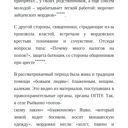
припрятал... у своих родственников, а еще совсем
молодой – зарабатывает легкой работой: морочит
*****
зайцевских мордвов»
.
С другой стороны, священники, страдающие из-за
произвола властей, встречали у мордовских
крестьян понимание и сочувствие. Отсюда
вопросы типа: «Почему много налогов на
попов?», защита батюшек со стороны общинников
******
при аресте
.
В рассматриваемый период была жива и традиция
помощи «божьим людям»: блаженным, нищим,
калекам. Это видно из материалов, поступавших в
правоохранительные органы, органы ОГПУ. Так,
в селе Рыбкино «попов-
скому лакею» «блаженному» Яшке, «который
зимой ходит босиком, носит монашескую
одежду», мордовки несли «холст, пшено и