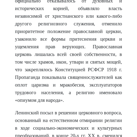
официально отказывалось от духовных и
исторических корней, объявляло власть
независимой от христианского или какого-либо
другого религиозного служения, отменило
приоритетное положение православной церкви,
узаконило все формы притеснения церкви и
ущемления прав верующих. Православная
церковь лишалась всей своей собствен
ности, в
том числе храмов, икон, утвари и святых мощей,
что закреплялось Конституцией РСФСР 1918 г.
Пропаганда показывала священно
служителей как
оплот царизма и мракобесия, эксплуататоров
трудового населения, а религию именовало
«опиумом для народа».
Ленинский посыл в решении церковного вопроса,
основанный на естественном отмирании религии
в ходе социально-экономических и культурных
преобразований, в конце 20-х гг. XX в. сменился