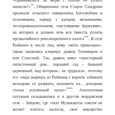
«Принимались ли меры с попом об уплате
**
налогов?»
. Общинники села Старое Синдрово
признали сельского священника Боголюбова и
псаломщика, наряду с купцом, мельниками,
лесопромышленником, «настоящими буржуями»,
на которых и должна лечь вся тяжесть уплаты
***
чрезвычайного революционного налога
. В селе
Рыбкино в числе лиц, кому «жить привольно»,
также оказались клирики: дьякон Тихомиров и
поп Спасский. Так, дьякон имел «просторный
пятистенный дом... хороший сад – бывший
церковный, над которым... не трудился», поэтому
его «надо вырвать из Рыбкина с корнем, избавить
молодежь от разврата, наложить на... доходные
****
статьи усиленный налог»
. Аналогичная
ситуация складывалась и в другом мордовском
селе – Зайцеве, где «поп Музыкантов совсем не
желает платить налогов, свое имущество