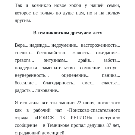
Так и возникло новое хобби у нашей семьи,
которое не только по душе нам, но и на пользу
другим.
В темниковском дремучем лесу
Вера... надежда... недоумение... настороженность...
спешка... беспокойство... жалость... ожидание...
тревога... энтузиазм... драйв... забота...
поддержка... замешательство... сомнение... испуг...
неуверенность... оцепенение... паника...
бессилие... благодарность... смех... счастье...
радость... ликование...
Я испытала все эти эмоции 22 июня, после того
как в рабочий чат «Поисково-спа
сательного
отряда «ПОИСК 13 РЕГИОН» поступило
сообщение – в Темникове пропал дедушка 87 лет,
страдающий деменцией.