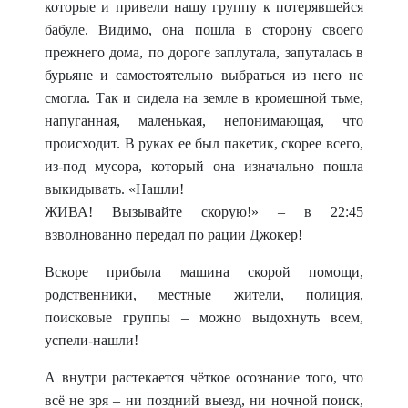
которые и привели нашу группу к потерявшейся
бабуле. Видимо, она пошла в сторону своего
прежнего дома, по дороге заплутала, запуталась в
бурьяне и самостоятельно выбраться из него не
смогла. Так и сидела на земле в кромешной тьме,
напуганная, маленькая, непонимающая, что
происхо
дит. В руках ее был пакетик, скорее всего,
из-под мусора, который она изначально пошла
выкидывать. «Нашли!
ЖИВА! Вызывайте ско
рую!» – в 22:45
взволнованно передал по рации Джокер!
Вскоре прибыла машина скорой помощи,
родственники, местные жители, полиция,
поисковые группы – можно выдохнуть всем,
успели-нашли!
А внутри растекается чёткое осознание того, что
всё не зря – ни поздний выезд, ни ночной поиск,