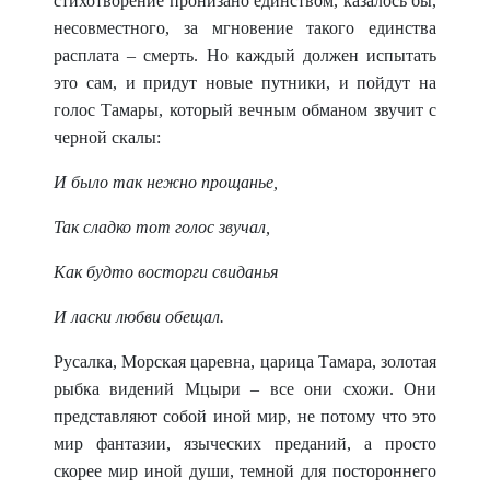
стихотворение пронизано единством, казалось бы,
несовместного, за мгновение такого единства
распла
та – смерть. Но каждый должен испытать
это сам, и придут новые путники, и пойдут на
голос Тамары, который вечным обманом звучит с
черной скалы:
И было так нежно прощанье,
Так сладко тот голос звучал,
Как будто восторги свиданья
И ласки любви обещал.
Русалка, Морская царевна, царица Тамара, золотая
рыбка видений Мцыри – все они схожи. Они
представляют собой иной мир, не потому что это
мир фантазии, языческих преданий, а просто
скорее мир иной души, темной для постороннего