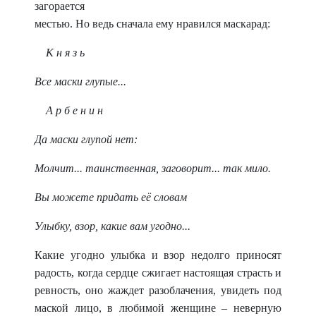
загорается
местью. Но ведь сначала ему нравился маскарад:
К н я з ь
Все маски глупые...
А р б е н и н
Да маски глупой нет:
Молчит... таинственная, заговорит... так мило.
Вы можете придать её словам
Улыбку, взор, какие вам угодно...
Какие угодно улыбка и взор недолго приносят
радость, когда сердце сжигает настоящая страсть и
ревность, оно жаждет разоблачения, увидеть под
маской лицо, в любимой женщине – неверную