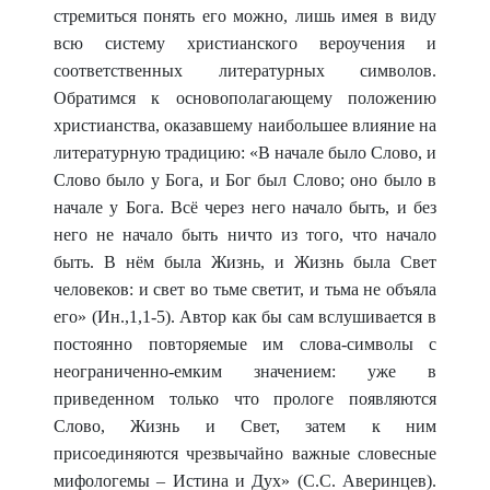
стремиться понять его можно, лишь имея в виду
всю систему христианского вероучения и
соответственных литературных символов.
Обратимся к основополагающему положению
христианства, оказавшему наибольшее влияние на
литературную традицию: «В начале было Слово, и
Слово было у Бога, и Бог был Слово; оно было в
начале у Бога. Всё через него начало быть, и без
него не начало быть ничто из того, что начало
быть. В нём была Жизнь, и Жизнь была Свет
человеков: и свет во тьме светит, и тьма не объяла
его» (Ин.,1,1-5). Автор как бы сам вслушивается в
постоянно повторяемые им слова-символы с
неограниченно-емким значе
нием: уже в
приведенном только что прологе появляются
Слово, Жизнь и Свет, затем к ним
присоединяются чрезвычайно важные словесные
мифологемы – Истина и Дух» (С.С. Аверинцев).