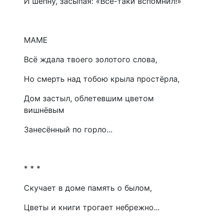
И шепну, засыпая: «Всё-таки вспомнил!»
МАМЕ
Всё ждала твоего золотого слова,
Но смерть над тобою крыла простёрла,
Дом застыл, облетевшим цветом
вишнёвым
Занесённый по горло...
* * *
Скучает в доме память о былом,
Цветы и книги трогает небрежно...